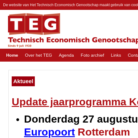
De website van Het Technisch Economisch Genootschap maakt gebruik van coo
Home
Over het TEG
Agenda
Foto archief
Links
Cont
Aktueel
Update jaarprogramma Ko
Donderdag 27 august
Europoort
Rotterdam