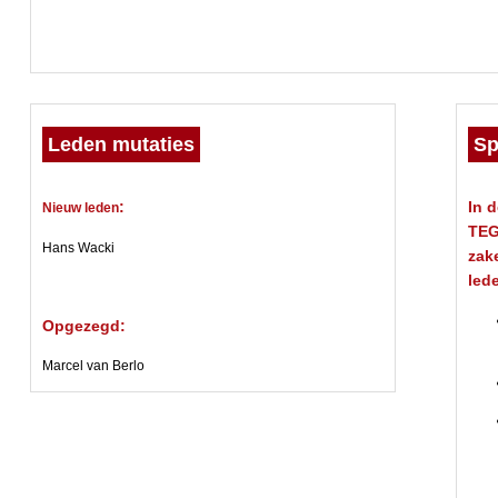
Leden mutaties
Sp
:
In 
Nieuw leden
TEG
Hans Wacki
zak
led
Opgezegd:
Marcel van Berlo