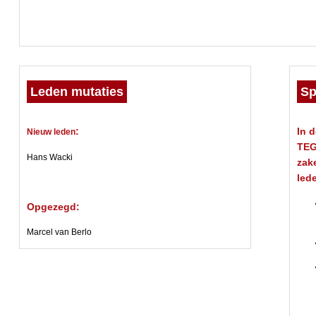
Leden mutaties
Sp
:
In 
Nieuw leden
TEG
Hans Wacki
zak
led
Opgezegd:
Marcel van Berlo