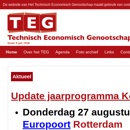
De website van Het Technisch Economisch Genootschap maakt gebruik van coo
Home
Over het TEG
Agenda
Foto archief
Links
Cont
Aktueel
Update jaarprogramma Ko
Donderdag 27 august
Europoort
Rotterdam